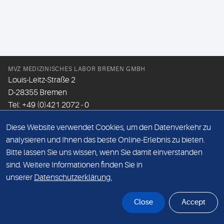
MVZ MEDIZINISCHES LABOR BREMEN GMBH
Louis-Leitz-Straße 2
D-28355 Bremen
Tel: +49 (0)421 2072 - 0
Fax: +49 (0)421 2072 - 167
Diese Website verwendet Cookies, um den Datenverkehr zu
Email:
info@mlhb.de
analysieren und Ihnen das beste Online-Erlebnis zu bieten.
Bitte lassen Sie uns wissen, wenn Sie damit einverstanden
DATENSCHUTZ
sind. Weitere Informationen finden Sie in
IMPRESSUM
unserer
Datenschutzerklärung.
ONLINE-SUPPORT
Close
Accept
© Sonic Healthcare 2026