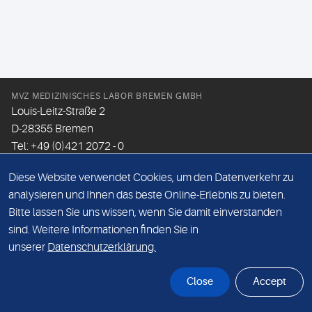
MVZ MEDIZINISCHES LABOR BREMEN GMBH
Louis-Leitz-Straße 2
D-28355 Bremen
Tel: +49 (0)421 2072 - 0
Fax: +49 (0)421 2072 - 167
Diese Website verwendet Cookies, um den Datenverkehr zu
Email:
info@mlhb.de
analysieren und Ihnen das beste Online-Erlebnis zu bieten.
Bitte lassen Sie uns wissen, wenn Sie damit einverstanden
DATENSCHUTZ
sind. Weitere Informationen finden Sie in
IMPRESSUM
unserer
Datenschutzerklärung.
ONLINE-SUPPORT
Close
Accept
© Sonic Healthcare 2026