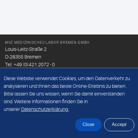
MVZ MEDIZINISCHES LABOR BREMEN GMBH
Louis-Leitz-Straße 2
D-28355 Bremen
Tel: +49 (0)421 2072 - 0
Fax: +49 (0)421 2072 - 167
Diese Website verwendet Cookies, um den Datenverkehr zu
Email:
info@mlhb.de
analysieren und Ihnen das beste Online-Erlebnis zu bieten.
Bitte lassen Sie uns wissen, wenn Sie damit einverstanden
DATENSCHUTZ
sind. Weitere Informationen finden Sie in
IMPRESSUM
unserer
Datenschutzerklärung.
ONLINE-SUPPORT
Close
Accept
© Sonic Healthcare 2026