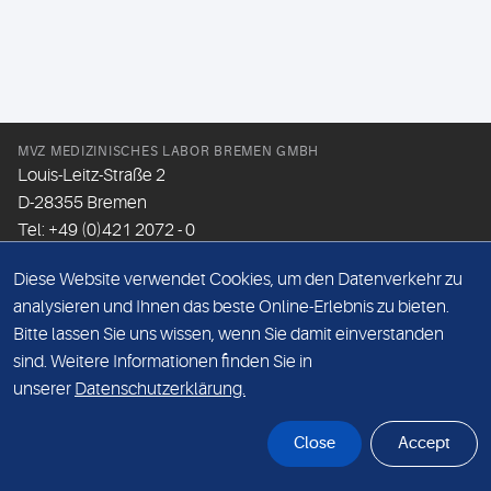
MVZ MEDIZINISCHES LABOR BREMEN GMBH
Louis-Leitz-Straße 2
D-28355 Bremen
Tel: +49 (0)421 2072 - 0
Fax: +49 (0)421 2072 - 167
Diese Website verwendet Cookies, um den Datenverkehr zu
Email:
info@mlhb.de
analysieren und Ihnen das beste Online-Erlebnis zu bieten.
Bitte lassen Sie uns wissen, wenn Sie damit einverstanden
DATENSCHUTZ
sind. Weitere Informationen finden Sie in
IMPRESSUM
unserer
Datenschutzerklärung.
ONLINE-SUPPORT
Close
Accept
© Sonic Healthcare 2026