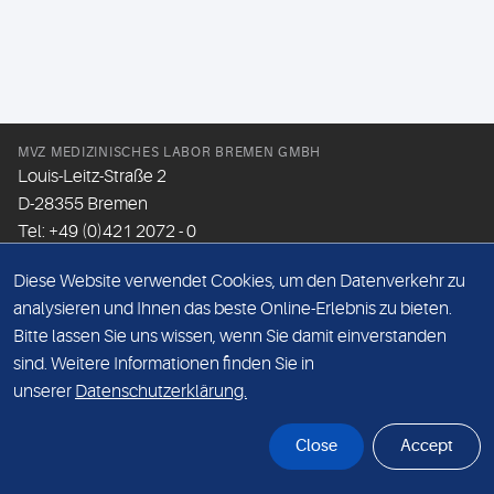
MVZ MEDIZINISCHES LABOR BREMEN GMBH
Louis-Leitz-Straße 2
D-28355 Bremen
Tel: +49 (0)421 2072 - 0
Fax: +49 (0)421 2072 - 167
Diese Website verwendet Cookies, um den Datenverkehr zu
Email:
info@mlhb.de
analysieren und Ihnen das beste Online-Erlebnis zu bieten.
Bitte lassen Sie uns wissen, wenn Sie damit einverstanden
DATENSCHUTZ
sind. Weitere Informationen finden Sie in
IMPRESSUM
unserer
Datenschutzerklärung.
ONLINE-SUPPORT
Close
Accept
© Sonic Healthcare 2026