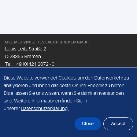
MVZ MEDIZINISCHES LABOR BREMEN GMBH
Louis-Leitz-Straße 2
D-28355 Bremen
Tel: +49 (0)421 2072 - 0
Fax: +49 (0)421 2072 - 167
Diese Website verwendet Cookies, um den Datenverkehr zu
Email:
info@mlhb.de
analysieren und Ihnen das beste Online-Erlebnis zu bieten.
Bitte lassen Sie uns wissen, wenn Sie damit einverstanden
DATENSCHUTZ
sind. Weitere Informationen finden Sie in
IMPRESSUM
unserer
Datenschutzerklärung.
ONLINE-SUPPORT
Close
Accept
© Sonic Healthcare 2026