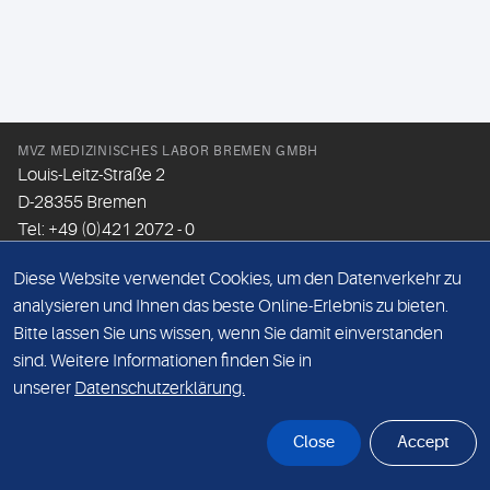
MVZ MEDIZINISCHES LABOR BREMEN GMBH
Louis-Leitz-Straße 2
D-28355 Bremen
Tel: +49 (0)421 2072 - 0
Fax: +49 (0)421 2072 - 167
Diese Website verwendet Cookies, um den Datenverkehr zu
Email:
info@mlhb.de
analysieren und Ihnen das beste Online-Erlebnis zu bieten.
Bitte lassen Sie uns wissen, wenn Sie damit einverstanden
DATENSCHUTZ
sind. Weitere Informationen finden Sie in
IMPRESSUM
unserer
Datenschutzerklärung.
ONLINE-SUPPORT
Close
Accept
© Sonic Healthcare 2026