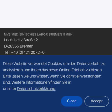
MVZ MEDIZINISCHES LABOR BREMEN GMBH
Louis-Leitz-Straße 2
D-28355 Bremen
Tel: +49 (0)421 2072 - 0
Fax: +49 (0)421 2072 - 167
Diese Website verwendet Cookies, um den Datenverkehr zu
Email:
info@mlhb.de
analysieren und Ihnen das beste Online-Erlebnis zu bieten.
Bitte lassen Sie uns wissen, wenn Sie damit einverstanden
DATENSCHUTZ
sind. Weitere Informationen finden Sie in
IMPRESSUM
unserer
Datenschutzerklärung.
ONLINE-SUPPORT
Close
Accept
© Sonic Healthcare 2026