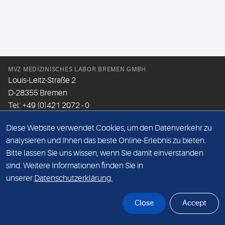
MVZ MEDIZINISCHES LABOR BREMEN GMBH
Louis-Leitz-Straße 2
D-28355 Bremen
Tel: +49 (0)421 2072 - 0
Fax: +49 (0)421 2072 - 167
Diese Website verwendet Cookies, um den Datenverkehr zu
Email:
info@mlhb.de
analysieren und Ihnen das beste Online-Erlebnis zu bieten.
Bitte lassen Sie uns wissen, wenn Sie damit einverstanden
DATENSCHUTZ
sind. Weitere Informationen finden Sie in
IMPRESSUM
unserer
Datenschutzerklärung.
ONLINE-SUPPORT
Close
Accept
© Sonic Healthcare 2026