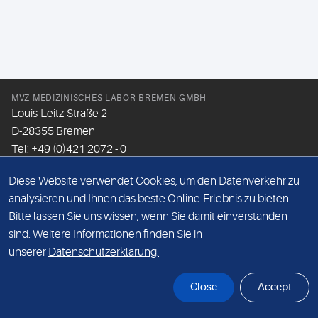
MVZ MEDIZINISCHES LABOR BREMEN GMBH
Louis-Leitz-Straße 2
D-28355 Bremen
Tel: +49 (0)421 2072 - 0
Fax: +49 (0)421 2072 - 167
Diese Website verwendet Cookies, um den Datenverkehr zu
Email:
info@mlhb.de
analysieren und Ihnen das beste Online-Erlebnis zu bieten.
Bitte lassen Sie uns wissen, wenn Sie damit einverstanden
DATENSCHUTZ
sind. Weitere Informationen finden Sie in
IMPRESSUM
unserer
Datenschutzerklärung.
ONLINE-SUPPORT
Close
Accept
© Sonic Healthcare 2026