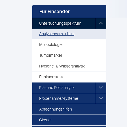
Für Einsender
Untersuchungsspektrum
Analysenverzeichnis
Mikrobiologie
Tumormarker
Hygiene- & Wasseranalytik
Funktionsteste
Prä- und Postanalytik
Probenahme/-systeme
Abrechnungshilfen
Glossar