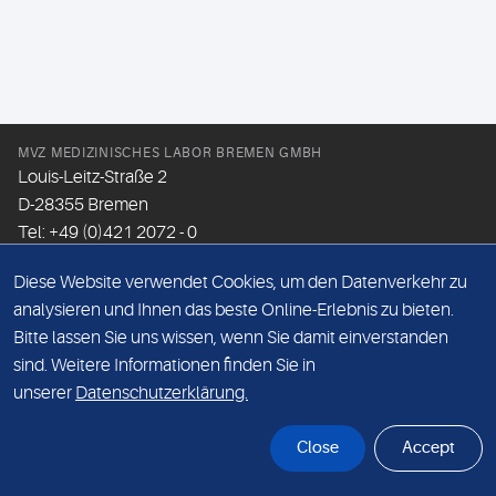
MVZ MEDIZINISCHES LABOR BREMEN GMBH
Louis-Leitz-Straße 2
D-28355 Bremen
Tel: +49 (0)421 2072 - 0
Fax: +49 (0)421 2072 - 167
Diese Website verwendet Cookies, um den Datenverkehr zu
Email:
info@mlhb.de
analysieren und Ihnen das beste Online-Erlebnis zu bieten.
Bitte lassen Sie uns wissen, wenn Sie damit einverstanden
DATENSCHUTZ
sind. Weitere Informationen finden Sie in
IMPRESSUM
unserer
Datenschutzerklärung.
ONLINE-SUPPORT
Close
Accept
© Sonic Healthcare 2026