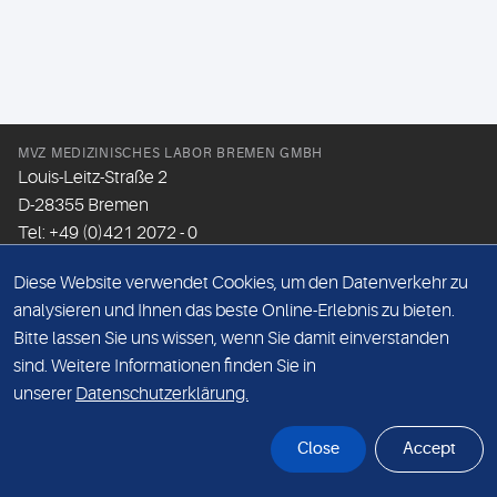
MVZ MEDIZINISCHES LABOR BREMEN GMBH
Louis-Leitz-Straße 2
D-28355 Bremen
Tel: +49 (0)421 2072 - 0
Fax: +49 (0)421 2072 - 167
Diese Website verwendet Cookies, um den Datenverkehr zu
Email:
info@mlhb.de
analysieren und Ihnen das beste Online-Erlebnis zu bieten.
Bitte lassen Sie uns wissen, wenn Sie damit einverstanden
DATENSCHUTZ
sind. Weitere Informationen finden Sie in
IMPRESSUM
unserer
Datenschutzerklärung.
ONLINE-SUPPORT
Close
Accept
© Sonic Healthcare 2026