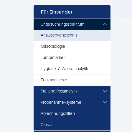
Für Einsender
Untersuchungsspektrum
Analysenverzeichnis
Mikrobiologie
Tumormarker
Hygiene- & Wasseranalytik
Funktionsteste
Prä- und Postanalytik
Probenahme/-systeme
Abrechnungshilfen
Glossar