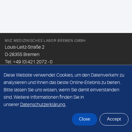
MVZ MEDIZINISCHES LABOR BREMEN GMBH
Louis-Leitz-Straße 2
D-28355 Bremen
Tel: +49 (0)421 2072 - 0
Fax: +49 (0)421 2072 - 167
Diese Website verwendet Cookies, um den Datenverkehr zu
Email:
info@mlhb.de
analysieren und Ihnen das beste Online-Erlebnis zu bieten.
Bitte lassen Sie uns wissen, wenn Sie damit einverstanden
DATENSCHUTZ
sind. Weitere Informationen finden Sie in
IMPRESSUM
unserer
Datenschutzerklärung.
ONLINE-SUPPORT
Close
Accept
© Sonic Healthcare 2026