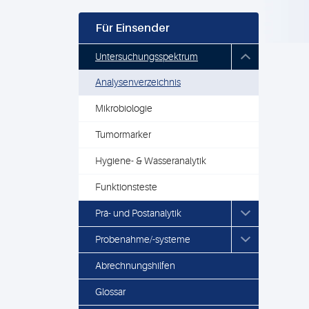
Für Einsender
Untersuchungsspektrum
Analysenverzeichnis
Mikrobiologie
Tumormarker
Hygiene- & Wasseranalytik
Funktionsteste
Prä- und Postanalytik
Probenahme/-systeme
Abrechnungshilfen
Glossar