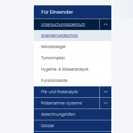
Für Einsender
Untersuchungsspektrum
Analysenverzeichnis
Mikrobiologie
Tumormarker
Hygiene- & Wasseranalytik
Funktionsteste
Prä- und Postanalytik
Probenahme/-systeme
Abrechnungshilfen
Glossar