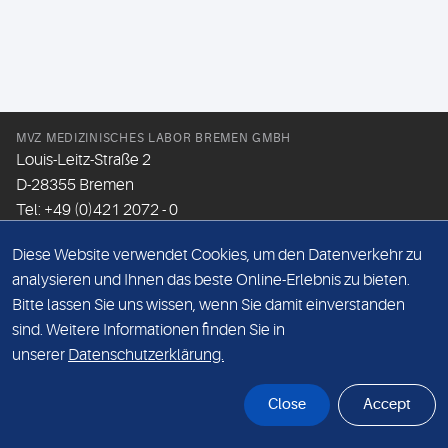
MVZ MEDIZINISCHES LABOR BREMEN GMBH
Louis-Leitz-Straße 2
D-28355 Bremen
Tel: +49 (0)421 2072 - 0
Fax: +49 (0)421 2072 - 167
Diese Website verwendet Cookies, um den Datenverkehr zu
Email:
info@mlhb.de
analysieren und Ihnen das beste Online-Erlebnis zu bieten.
Bitte lassen Sie uns wissen, wenn Sie damit einverstanden
DATENSCHUTZ
sind. Weitere Informationen finden Sie in
IMPRESSUM
unserer
Datenschutzerklärung.
ONLINE-SUPPORT
Close
Accept
© Sonic Healthcare 2026