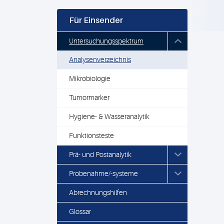
Für Einsender
Untersuchungsspektrum
Analysenverzeichnis
Mikrobiologie
Tumormarker
Hygiene- & Wasseranalytik
Funktionsteste
Prä- und Postanalytik
Probenahme/-systeme
Abrechnungshilfen
Glossar