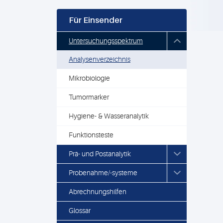
Für Einsender
Untersuchungsspektrum
Analysenverzeichnis
Mikrobiologie
Tumormarker
Hygiene- & Wasseranalytik
Funktionsteste
Prä- und Postanalytik
Probenahme/-systeme
Abrechnungshilfen
Glossar