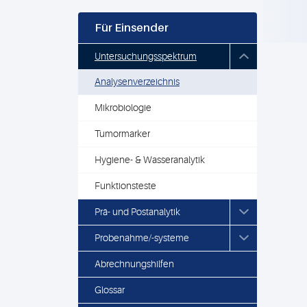
Für Einsender
Untersuchungsspektrum
Analysenverzeichnis
Mikrobiologie
Tumormarker
Hygiene- & Wasseranalytik
Funktionsteste
Prä- und Postanalytik
Probenahme/-systeme
Abrechnungshilfen
Glossar