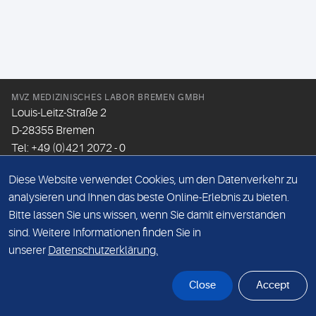
MVZ MEDIZINISCHES LABOR BREMEN GMBH
Louis-Leitz-Straße 2
D-28355 Bremen
Tel: +49 (0)421 2072 - 0
Fax: +49 (0)421 2072 - 167
Diese Website verwendet Cookies, um den Datenverkehr zu
Email:
info@mlhb.de
analysieren und Ihnen das beste Online-Erlebnis zu bieten.
Bitte lassen Sie uns wissen, wenn Sie damit einverstanden
DATENSCHUTZ
sind. Weitere Informationen finden Sie in
IMPRESSUM
unserer
Datenschutzerklärung.
ONLINE-SUPPORT
Close
Accept
© Sonic Healthcare 2026