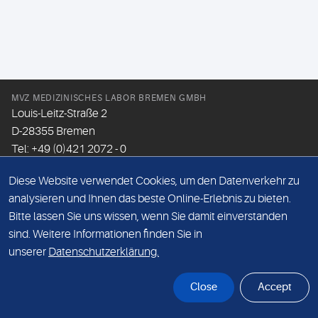
MVZ MEDIZINISCHES LABOR BREMEN GMBH
Louis-Leitz-Straße 2
D-28355 Bremen
Tel: +49 (0)421 2072 - 0
Fax: +49 (0)421 2072 - 167
Diese Website verwendet Cookies, um den Datenverkehr zu
Email:
info@mlhb.de
analysieren und Ihnen das beste Online-Erlebnis zu bieten.
Bitte lassen Sie uns wissen, wenn Sie damit einverstanden
DATENSCHUTZ
sind. Weitere Informationen finden Sie in
IMPRESSUM
unserer
Datenschutzerklärung.
ONLINE-SUPPORT
Close
Accept
© Sonic Healthcare 2026