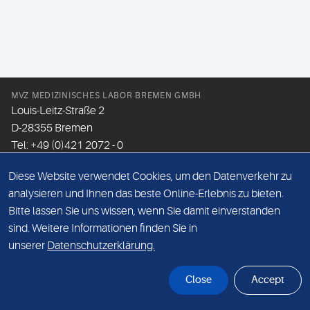
MVZ MEDIZINISCHES LABOR BREMEN GMBH
Louis-Leitz-Straße 2
D-28355 Bremen
Tel: +49 (0)421 2072 - 0
Fax: +49 (0)421 2072 - 167
Diese Website verwendet Cookies, um den Datenverkehr zu
Email:
info@mlhb.de
analysieren und Ihnen das beste Online-Erlebnis zu bieten.
Bitte lassen Sie uns wissen, wenn Sie damit einverstanden
DATENSCHUTZ
sind. Weitere Informationen finden Sie in
IMPRESSUM
unserer
Datenschutzerklärung.
ONLINE-SUPPORT
Close
Accept
© Sonic Healthcare 2026