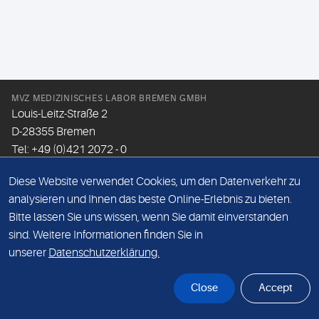
MVZ MEDIZINISCHES LABOR BREMEN GMBH
Louis-Leitz-Straße 2
D-28355 Bremen
Tel: +49 (0)421 2072 - 0
Fax: +49 (0)421 2072 - 167
Diese Website verwendet Cookies, um den Datenverkehr zu
Email:
info@mlhb.de
analysieren und Ihnen das beste Online-Erlebnis zu bieten.
Bitte lassen Sie uns wissen, wenn Sie damit einverstanden
DATENSCHUTZ
sind. Weitere Informationen finden Sie in
IMPRESSUM
unserer
Datenschutzerklärung.
ONLINE-SUPPORT
Close
Accept
© Sonic Healthcare 2026