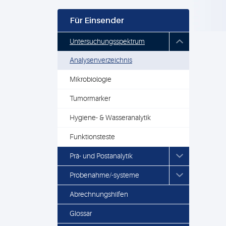
Für Einsender
Untersuchungsspektrum
Analysenverzeichnis
Mikrobiologie
Tumormarker
Hygiene- & Wasseranalytik
Funktionsteste
Prä- und Postanalytik
Probenahme/-systeme
Abrechnungshilfen
Glossar