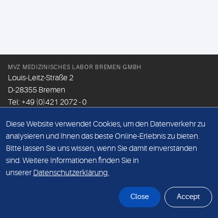
MVZ MEDIZINISCHES LABOR BREMEN GMBH
Louis-Leitz-Straße 2
D-28355 Bremen
Tel: +49 (0)421 2072 - 0
Fax: +49 (0)421 2072 - 167
Diese Website verwendet Cookies, um den Datenverkehr zu
Email:
info@mlhb.de
analysieren und Ihnen das beste Online-Erlebnis zu bieten.
Bitte lassen Sie uns wissen, wenn Sie damit einverstanden
DATENSCHUTZ
sind. Weitere Informationen finden Sie in
IMPRESSUM
unserer
Datenschutzerklärung.
ONLINE-SUPPORT
Close
Accept
© Sonic Healthcare 2026