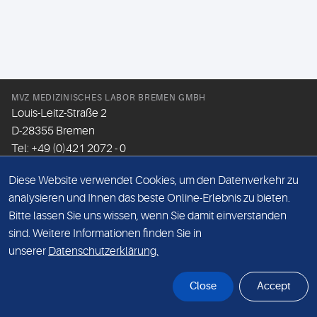
MVZ MEDIZINISCHES LABOR BREMEN GMBH
Louis-Leitz-Straße 2
D-28355 Bremen
Tel: +49 (0)421 2072 - 0
Fax: +49 (0)421 2072 - 167
Diese Website verwendet Cookies, um den Datenverkehr zu
Email:
info@mlhb.de
analysieren und Ihnen das beste Online-Erlebnis zu bieten.
Bitte lassen Sie uns wissen, wenn Sie damit einverstanden
DATENSCHUTZ
sind. Weitere Informationen finden Sie in
IMPRESSUM
unserer
Datenschutzerklärung.
ONLINE-SUPPORT
Close
Accept
© Sonic Healthcare 2026