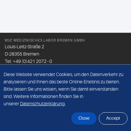
MVZ MEDIZINISCHES LABOR BREMEN GMBH
Louis-Leitz-Straße 2
D-28355 Bremen
Tel: +49 (0)421 2072 - 0
Fax: +49 (0)421 2072 - 167
Diese Website verwendet Cookies, um den Datenverkehr zu
Email:
info@mlhb.de
analysieren und Ihnen das beste Online-Erlebnis zu bieten.
Bitte lassen Sie uns wissen, wenn Sie damit einverstanden
DATENSCHUTZ
sind. Weitere Informationen finden Sie in
IMPRESSUM
unserer
Datenschutzerklärung.
ONLINE-SUPPORT
Close
Accept
© Sonic Healthcare 2026