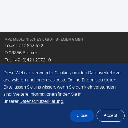
MVZ MEDIZINISCHES LABOR BREMEN GMBH
Louis-Leitz-Straße 2
D-28355 Bremen
Tel: +49 (0)421 2072 - 0
Fax: +49 (0)421 2072 - 167
Diese Website verwendet Cookies, um den Datenverkehr zu
Email:
info@mlhb.de
analysieren und Ihnen das beste Online-Erlebnis zu bieten.
Bitte lassen Sie uns wissen, wenn Sie damit einverstanden
DATENSCHUTZ
sind. Weitere Informationen finden Sie in
IMPRESSUM
unserer
Datenschutzerklärung.
ONLINE-SUPPORT
Close
Accept
© Sonic Healthcare 2026