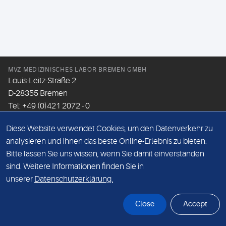
MVZ MEDIZINISCHES LABOR BREMEN GMBH
Louis-Leitz-Straße 2
D-28355 Bremen
Tel: +49 (0)421 2072 - 0
Fax: +49 (0)421 2072 - 167
Diese Website verwendet Cookies, um den Datenverkehr zu
Email:
info@mlhb.de
analysieren und Ihnen das beste Online-Erlebnis zu bieten.
Bitte lassen Sie uns wissen, wenn Sie damit einverstanden
DATENSCHUTZ
sind. Weitere Informationen finden Sie in
IMPRESSUM
unserer
Datenschutzerklärung.
ONLINE-SUPPORT
Close
Accept
© Sonic Healthcare 2026