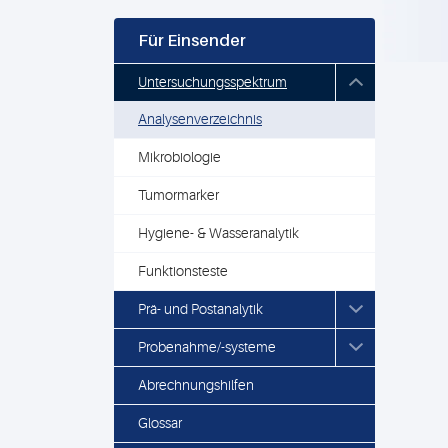
Für Einsender
Untersuchungsspektrum
Analysenverzeichnis
Mikrobiologie
Tumormarker
Hygiene- & Wasseranalytik
Funktionsteste
Prä- und Postanalytik
Probenahme/-systeme
Abrechnungshilfen
Glossar