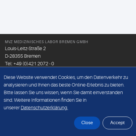
MVZ MEDIZINISCHES LABOR BREMEN GMBH
Louis-Leitz-Straße 2
D-28355 Bremen
Tel: +49 (0)421 2072 - 0
Fax: +49 (0)421 2072 - 167
Diese Website verwendet Cookies, um den Datenverkehr zu
Email:
info@mlhb.de
analysieren und Ihnen das beste Online-Erlebnis zu bieten.
Bitte lassen Sie uns wissen, wenn Sie damit einverstanden
DATENSCHUTZ
sind. Weitere Informationen finden Sie in
IMPRESSUM
unserer
Datenschutzerklärung.
ONLINE-SUPPORT
Close
Accept
© Sonic Healthcare 2026