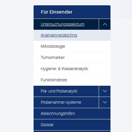
Für Einsender
Untersuchungsspektrum
Analysenverzeichnis
Mikrobiologie
Tumormarker
Hygiene- & Wasseranalytik
Funktionsteste
Prä- und Postanalytik
Probenahme/-systeme
Abrechnungshilfen
Glossar