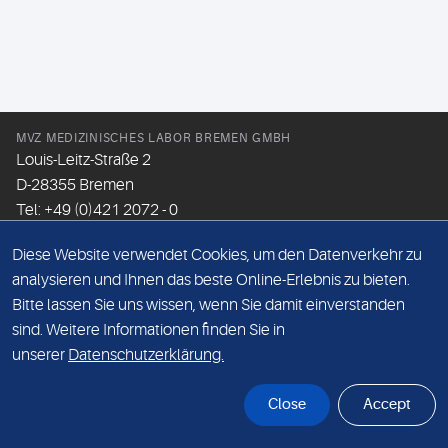
MVZ MEDIZINISCHES LABOR BREMEN GMBH
Louis-Leitz-Straße 2
D-28355 Bremen
Tel: +49 (0)421 2072 - 0
Fax: +49 (0)421 2072 - 167
Diese Website verwendet Cookies, um den Datenverkehr zu
Email:
info@mlhb.de
analysieren und Ihnen das beste Online-Erlebnis zu bieten.
Bitte lassen Sie uns wissen, wenn Sie damit einverstanden
DATENSCHUTZ
sind. Weitere Informationen finden Sie in
IMPRESSUM
unserer
Datenschutzerklärung.
ONLINE-SUPPORT
Close
Accept
© Sonic Healthcare 2026