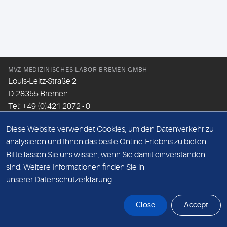
MVZ MEDIZINISCHES LABOR BREMEN GMBH
Louis-Leitz-Straße 2
D-28355 Bremen
Tel: +49 (0)421 2072 - 0
Fax: +49 (0)421 2072 - 167
Diese Website verwendet Cookies, um den Datenverkehr zu
Email:
info@mlhb.de
analysieren und Ihnen das beste Online-Erlebnis zu bieten.
Bitte lassen Sie uns wissen, wenn Sie damit einverstanden
DATENSCHUTZ
sind. Weitere Informationen finden Sie in
IMPRESSUM
unserer
Datenschutzerklärung.
ONLINE-SUPPORT
Close
Accept
© Sonic Healthcare 2026