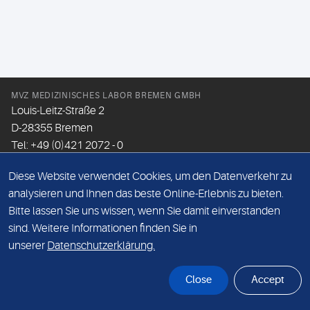
MVZ MEDIZINISCHES LABOR BREMEN GMBH
Louis-Leitz-Straße 2
D-28355 Bremen
Tel: +49 (0)421 2072 - 0
Fax: +49 (0)421 2072 - 167
Diese Website verwendet Cookies, um den Datenverkehr zu
Email:
info@mlhb.de
analysieren und Ihnen das beste Online-Erlebnis zu bieten.
Bitte lassen Sie uns wissen, wenn Sie damit einverstanden
DATENSCHUTZ
sind. Weitere Informationen finden Sie in
IMPRESSUM
unserer
Datenschutzerklärung.
ONLINE-SUPPORT
Close
Accept
© Sonic Healthcare 2026