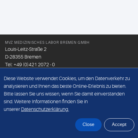
MVZ MEDIZINISCHES LABOR BREMEN GMBH
Louis-Leitz-Straße 2
D-28355 Bremen
Tel: +49 (0)421 2072 - 0
Fax: +49 (0)421 2072 - 167
Diese Website verwendet Cookies, um den Datenverkehr zu
Email:
info@mlhb.de
analysieren und Ihnen das beste Online-Erlebnis zu bieten.
Bitte lassen Sie uns wissen, wenn Sie damit einverstanden
DATENSCHUTZ
sind. Weitere Informationen finden Sie in
IMPRESSUM
unserer
Datenschutzerklärung.
ONLINE-SUPPORT
Close
Accept
© Sonic Healthcare 2026