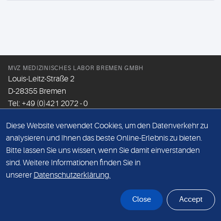
MVZ MEDIZINISCHES LABOR BREMEN GMBH
Louis-Leitz-Straße 2
D-28355 Bremen
Tel: +49 (0)421 2072 - 0
Fax: +49 (0)421 2072 - 167
Diese Website verwendet Cookies, um den Datenverkehr zu
Email:
info@mlhb.de
analysieren und Ihnen das beste Online-Erlebnis zu bieten.
Bitte lassen Sie uns wissen, wenn Sie damit einverstanden
DATENSCHUTZ
sind. Weitere Informationen finden Sie in
IMPRESSUM
unserer
Datenschutzerklärung.
ONLINE-SUPPORT
Close
Accept
© Sonic Healthcare 2026