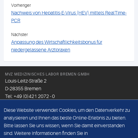
Vorheriger
Nachweis von Hepatitis-E-Virus (HEV) mittels RealTime-
PCR
Nächster
Anpassung des Wirtschaftlichkeitsbonus für
niedergelassene Arztpraxen
MVZ MEDIZINISCHES LABOR BREMEN GMBH
Louis-Leitz-Straße 2
D-28355 Bremen
Tel: +49 (0)421 2072 - 0
Fax: +49 (0)421 2072 - 167
Diese Website verwendet Cookies, um den Datenverkehr zu
Email:
info@mlhb.de
analysieren und Ihnen das beste Online-Erlebnis zu bieten.
Bitte lassen Sie uns wissen, wenn Sie damit einverstanden
DATENSCHUTZ
sind. Weitere Informationen finden Sie in